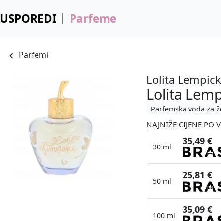
USPOREDI
Parfeme
Parfemi
Lolita Lempic
Lolita Lem
Parfemska voda za ž
NAJNIŽE CIJENE PO V
35,49 €
30 ml
25,81 €
50 ml
35,09 €
100 ml