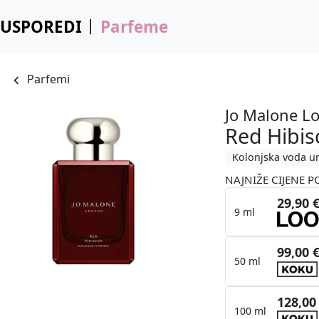
USPOREDI
Parfeme
Parfemi
Jo Malone L
Red Hibis
Kolonjska voda u
NAJNIŽE CIJENE P
29,90 
9 ml
99,00 
50 ml
128,00
100 ml