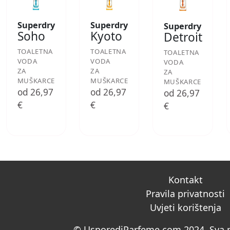
Superdry
Superdry
Superdry
Soho
Kyoto
Detroit
TOALETNA
TOALETNA
TOALETNA
VODA
VODA
VODA
ZA
ZA
ZA
MUŠKARCE
MUŠKARCE
MUŠKARCE
od 26,97
od 26,97
od 26,97
€
€
€
Kontakt
Pravila privatnosti
Uvjeti korištenja
© UsporediParfeme.com 2024. Sva p