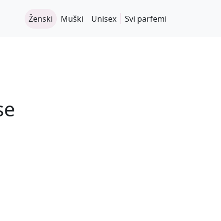
Ženski
Muški
Unisex
Svi parfemi
se