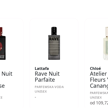
Lattafa
Chloé
 Nuit
Rave Nuit
Atelier
Parfaite
Fleurs
se
Canan
PARFEMSKA VODA
UNISEX
PARFEMSK
-
CE
UNISEX
€
od 109,7