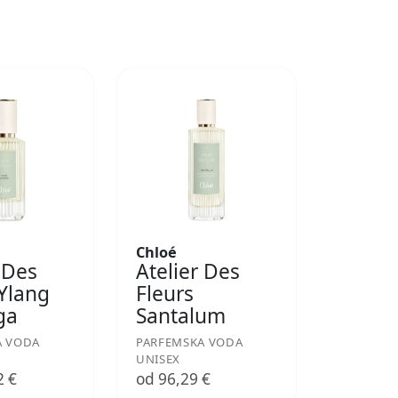
Chloé
 Des
Atelier Des
 Ylang
Fleurs
ga
Santalum
A VODA
PARFEMSKA VODA
UNISEX
2 €
od 96,29 €