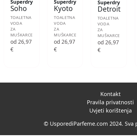
Superdry
Superdry
Superdry
Soho
Kyoto
Detroit
TOALETNA
TOALETNA
TOALETNA
VODA
VODA
VODA
ZA
ZA
ZA
MUŠKARCE
MUŠKARCE
MUŠKARCE
od 26,97
od 26,97
od 26,97
€
€
€
Kontakt
Pravila privatnosti
Uvjeti korištenja
© UsporediParfeme.com 2024. Sva p