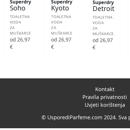
Superdry
Superdry
Superdry
Soho
Kyoto
Detroit
TOALETNA
TOALETNA
TOALETNA
VODA
VODA
VODA
ZA
ZA
ZA
MUŠKARCE
MUŠKARCE
MUŠKARCE
od 26,97
od 26,97
od 26,97
€
€
€
Kontakt
Pravila privatnosti
Uvjeti korištenja
© UsporediParfeme.com 2024. Sva p