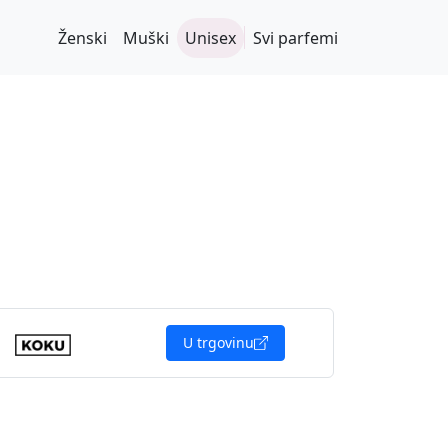
Ženski
Muški
Unisex
Svi parfemi
U trgovinu