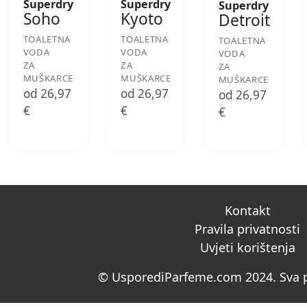
Superdry
Superdry
Superdry
Soho
Kyoto
Detroit
TOALETNA
TOALETNA
TOALETNA
VODA
VODA
VODA
ZA
ZA
ZA
MUŠKARCE
MUŠKARCE
MUŠKARCE
od 26,97
od 26,97
od 26,97
€
€
€
Kontakt
Pravila privatnosti
Uvjeti korištenja
© UsporediParfeme.com 2024. Sva p