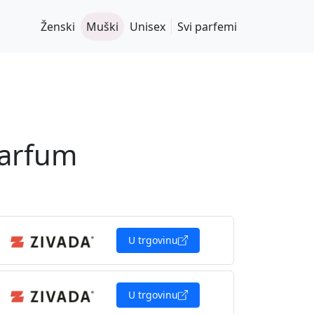
Ženski
Muški
Unisex
Svi parfemi
Parfum
U trgovinu
U trgovinu