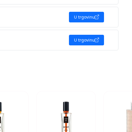
U trgovinu
U trgovinu