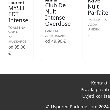
Rave
Armaf
Laurent
Club De
Nuit
MYSLF
Nuit
Parfaite
EDT
Intense
Intense
PARFEMSKA
Overdose
VODA
TOALETNA
UNISEX
PARFEM
VODA
-
ZA MUŠKARCE
ZA
od 49,90 €
MUŠKARCE
od 95,00
€
Kontakt
Pravila privat
Uvjeti korišt
© UsporediParfeme.com 2024. 