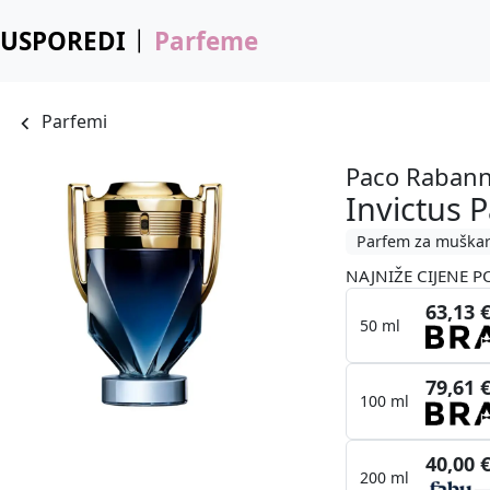
USPOREDI
Parfeme
Parfemi
Paco Raban
Invictus 
Parfem za muška
NAJNIŽE CIJENE P
63,13 
50 ml
79,61 
100 ml
40,00 
200 ml