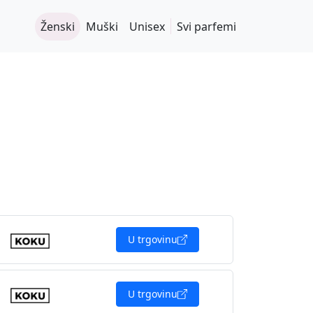
Ženski
Muški
Unisex
Svi parfemi
U trgovinu
U trgovinu