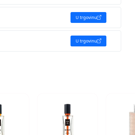
U trgovinu
U trgovinu