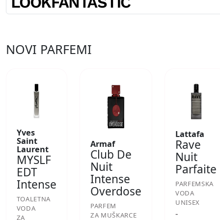
NOVI PARFEMI
Yves
Lattafa
Saint
Rave
Armaf
Laurent
Club De
Nuit
MYSLF
Nuit
Parfaite
EDT
Intense
Intense
PARFEMSKA
Overdose
VODA
TOALETNA
UNISEX
PARFEM
VODA
-
ZA MUŠKARCE
ZA