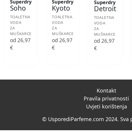
Superdry
Superdry
Superdry
Soho
Kyoto
Detroit
TOALETNA
TOALETNA
TOALETNA
VODA
VODA
VODA
ZA
ZA
ZA
MUŠKARCE
MUŠKARCE
MUŠKARCE
od 26,97
od 26,97
od 26,97
€
€
€
Kontakt
Pravila privatnosti
Uvjeti korištenja
© UsporediParfeme.com 2024. Sva p