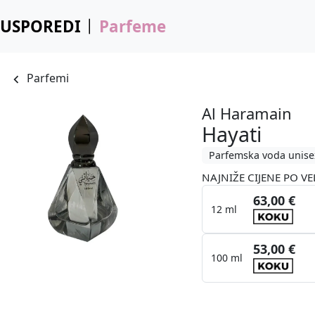
USPOREDI
Parfeme
Parfemi
Al Haramain
Hayati
Parfemska voda unise
NAJNIŽE CIJENE PO VE
63,00 €
12 ml
53,00 €
100 ml