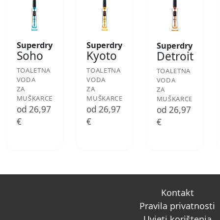
Superdry
Superdry
Superdry
Soho
Kyoto
Detroit
TOALETNA
TOALETNA
TOALETNA
VODA
VODA
VODA
ZA
ZA
ZA
MUŠKARCE
MUŠKARCE
MUŠKARCE
od 26,97
od 26,97
od 26,97
€
€
€
Kontakt
Pravila privatnosti
Uvjeti korištenja