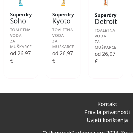
Superdry
Superdry
Superdry
Soho
Kyoto
Detroit
TOALETNA
TOALETNA
TOALETNA
VODA
VODA
VODA
ZA
ZA
ZA
MUŠKARCE
MUŠKARCE
MUŠKARCE
od 26,97
od 26,97
od 26,97
€
€
€
Kontakt
Pravila privatnosti
Uvjeti korištenja
© UsporediParfeme.com 2024. Sva p