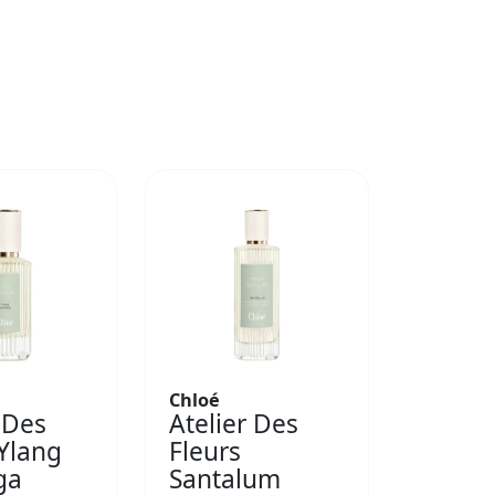
Chloé
 Des
Atelier Des
 Ylang
Fleurs
ga
Santalum