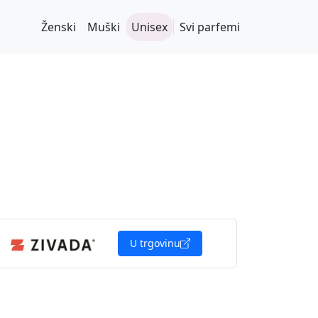
Ženski
Muški
Unisex
Svi parfemi
U trgovinu