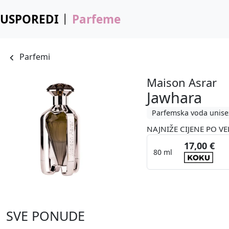
USPOREDI
Parfeme
Parfemi
Maison Asrar
Jawhara
Parfemska voda unise
NAJNIŽE CIJENE PO VE
17,00 €
80 ml
SVE PONUDE