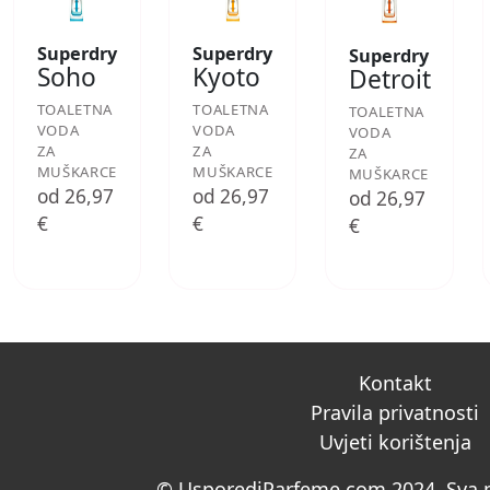
Superdry
Superdry
Superdry
Soho
Kyoto
Detroit
TOALETNA
TOALETNA
TOALETNA
VODA
VODA
VODA
ZA
ZA
ZA
MUŠKARCE
MUŠKARCE
MUŠKARCE
od 26,97
od 26,97
od 26,97
€
€
€
Kontakt
Pravila privatnosti
Uvjeti korištenja
© UsporediParfeme.com 2024. Sva p