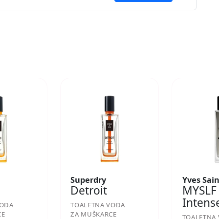
Superdry
Yves Sai
Detroit
MYSLF
Intens
VODA
TOALETNA VODA
CE
ZA MUŠKARCE
TOALETNA