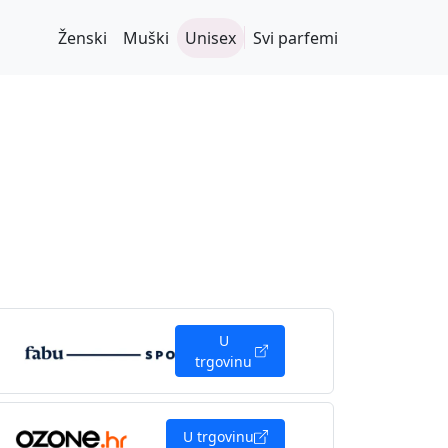
Ženski
Muški
Unisex
Svi parfemi
U
trgovinu
U trgovinu