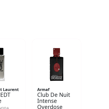
nt Laurent
Armaf
 EDT
Club De Nuit
e
Intense
Overdose
 VODA