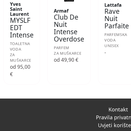
Yves
Lattafa
Saint
Rave
Armaf
Laurent
Club De
Nuit
MYSLF
Nuit
Parfaite
EDT
Intense
Intense
PARFEMSKA
Overdose
VODA
TOALETNA
UNISEX
PARFEM
VODA
-
ZA MUŠKARCE
ZA
od 49,90 €
MUŠKARCE
od 95,00
€
Kontakt
Pravila privat
Uvjeti korišt