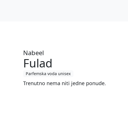
Nabeel
Fulad
Parfemska voda unisex
Trenutno nema niti jedne ponude.