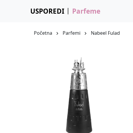
USPOREDI
Parfeme
Početna
Parfemi
Nabeel Fulad