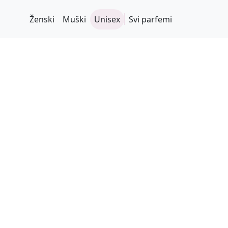
Ženski
Muški
Unisex
Svi parfemi