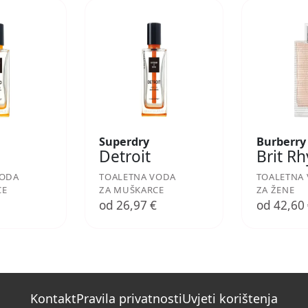
Superdry
Burberry
Detroit
Brit R
VODA
TOALETNA VODA
TOALETNA
CE
ZA MUŠKARCE
ZA ŽENE
€
od 26,97 €
od 42,60
Kontakt
Pravila privatnosti
Uvjeti korištenja