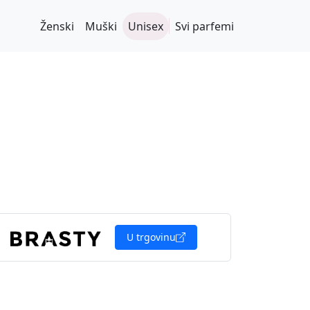
Ženski
Muški
Unisex
Svi parfemi
U trgovinu