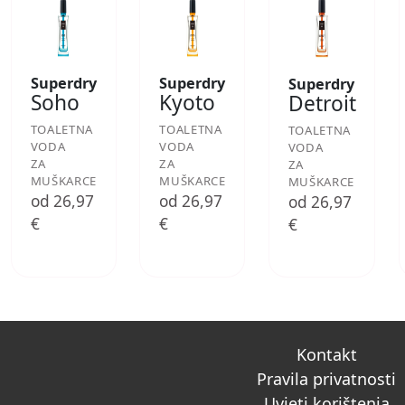
Superdry
Superdry
Superdry
Soho
Kyoto
Detroit
TOALETNA
TOALETNA
TOALETNA
VODA
VODA
VODA
ZA
ZA
ZA
MUŠKARCE
MUŠKARCE
MUŠKARCE
od 26,97
od 26,97
od 26,97
€
€
€
Kontakt
Pravila privatnosti
Uvjeti korištenja