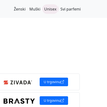
Ženski
Muški
Unisex
Svi parfemi
U trgovinu
U trgovinu