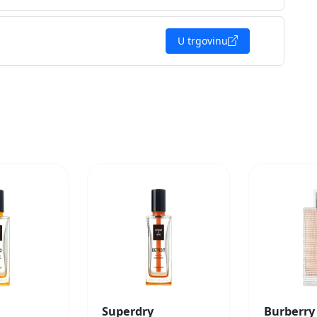
U trgovinu
Superdry
Burberry