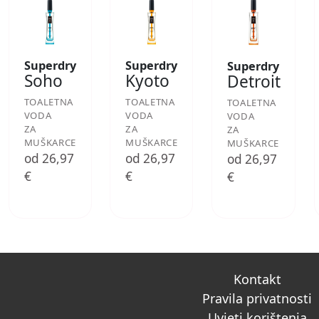
Superdry
Superdry
Superdry
Soho
Kyoto
Detroit
TOALETNA
TOALETNA
TOALETNA
VODA
VODA
VODA
ZA
ZA
ZA
MUŠKARCE
MUŠKARCE
MUŠKARCE
od 26,97
od 26,97
od 26,97
€
€
€
Kontakt
Pravila privatnosti
Uvjeti korištenja