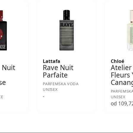
Lattafa
Chloé
 Nuit
Rave Nuit
Atelier
Parfaite
Fleurs
se
Canan
PARFEMSKA VODA
UNISEX
PARFEMSK
-
CE
UNISEX
€
od 109,7