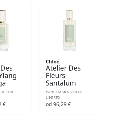
Chloé
 Des
Atelier Des
 Ylang
Fleurs
ga
Santalum
A VODA
PARFEMSKA VODA
UNISEX
2 €
od 96,29 €