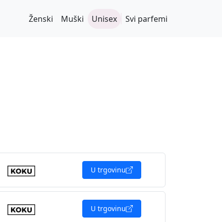
Ženski
Muški
Unisex
Svi parfemi
U trgovinu
U trgovinu