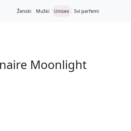
Ženski
Muški
Unisex
Svi parfemi
inaire Moonlight