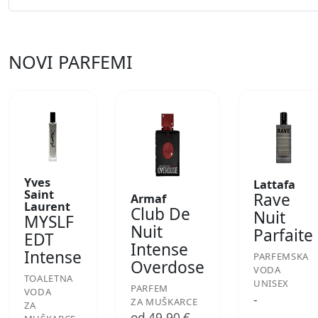
NOVI PARFEMI
Yves
Lattafa
Saint
Rave
Armaf
Laurent
Club De
Nuit
MYSLF
Nuit
Parfaite
EDT
Intense
Intense
PARFEMSKA
Overdose
VODA
TOALETNA
UNISEX
PARFEM
VODA
-
ZA MUŠKARCE
ZA
od 49,90 €