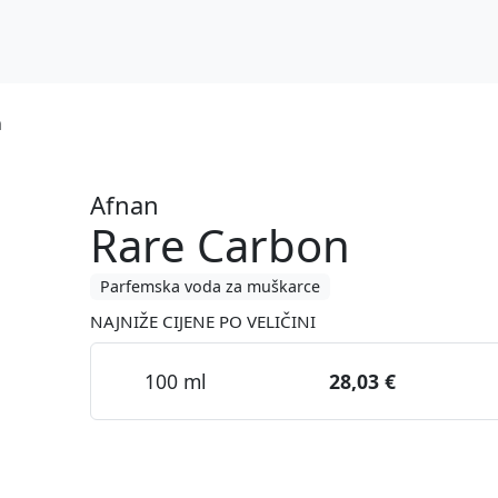
n
Afnan
Rare Carbon
Parfemska voda za muškarce
NAJNIŽE CIJENE PO VELIČINI
100 ml
28,03 €