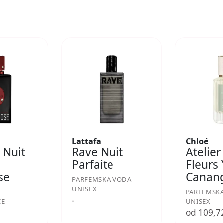
Lattafa
Chloé
 Nuit
Rave Nuit
Atelier
Parfaite
Fleurs
se
Canan
PARFEMSKA VODA
UNISEX
PARFEMSK
-
CE
UNISEX
€
od 109,7