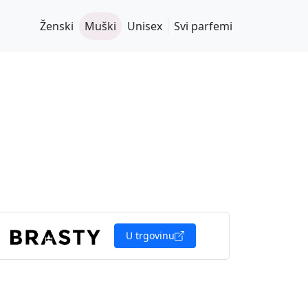
Ženski
Muški
Unisex
Svi parfemi
U trgovinu