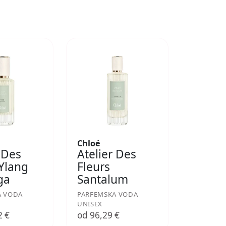
Chloé
 Des
Atelier Des
 Ylang
Fleurs
ga
Santalum
A VODA
PARFEMSKA VODA
UNISEX
2 €
od 96,29 €