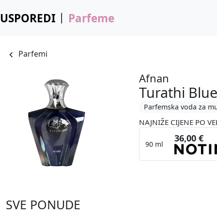
USPOREDI
Parfeme
Parfemi
Afnan
Turathi Blu
Parfemska voda za m
NAJNIŽE CIJENE PO VE
36,00 €
90 ml
SVE PONUDE