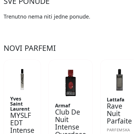
SVE PONUDE
Trenutno nema niti jedne ponude.
NOVI PARFEMI
Yves
Lattafa
Saint
Rave
Armaf
Laurent
Club De
Nuit
MYSLF
Nuit
Parfaite
EDT
Intense
Intense
PARFEMSKA