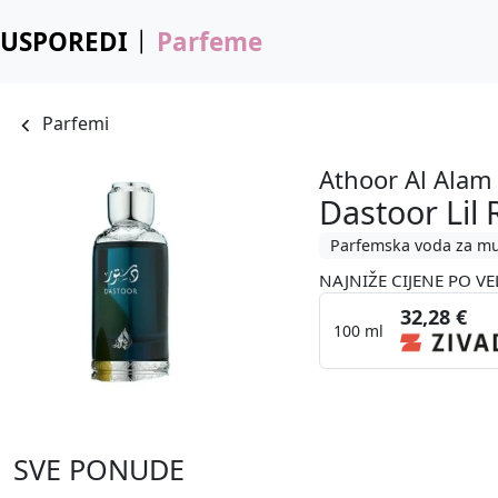
USPOREDI
Parfeme
Parfemi
Athoor Al Alam
Dastoor Lil R
Parfemska voda za m
NAJNIŽE CIJENE PO VE
32,28 €
100 ml
SVE PONUDE