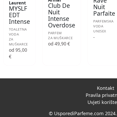
Rave
Armaf
Laurent
Club De
Nuit
MYSLF
Nuit
Parfaite
EDT
Intense
Intense
PARFEMSKA
Overdose
VODA
TOALETNA
UNISEX
PARFEM
VODA
-
ZA MUŠKARCE
ZA
od 49,90 €
MUŠKARCE
od 95,00
€
Kontakt
Pravila privat
Uvjeti korišt
© UsporediParfeme.com 2024. 