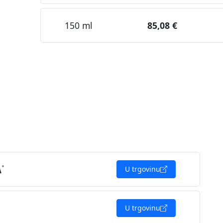
150 ml
85,08 €
U trgovinu
U trgovinu