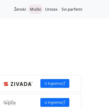
Ženski
Muški
Unisex
Svi parfemi
U trgovinu
U trgovinu