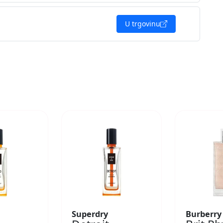
U trgovinu
Superdry
Burberry