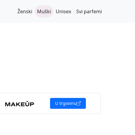
Ženski
Muški
Unisex
Svi parfemi
U trgovinu