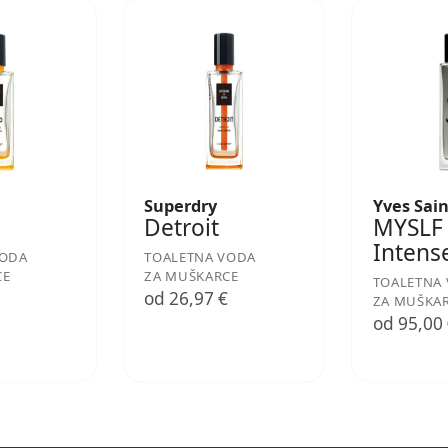
Superdry
Yves Sai
Detroit
MYSLF
Intens
VODA
TOALETNA VODA
CE
ZA MUŠKARCE
TOALETNA
€
od 26,97 €
ZA MUŠKA
od 95,00