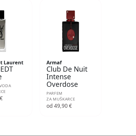
nt Laurent
Armaf
 EDT
Club De Nuit
e
Intense
Overdose
 VODA
RCE
PARFEM
 €
ZA MUŠKARCE
od 49,90 €