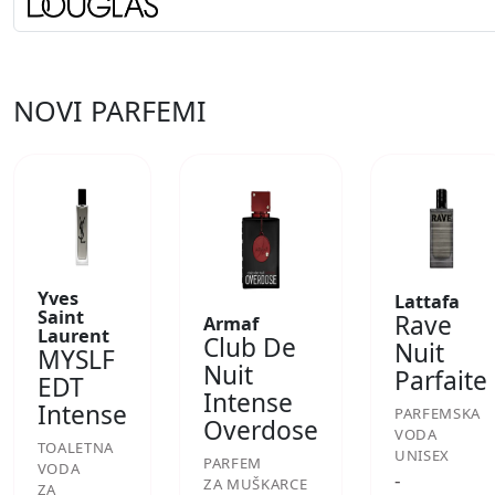
NOVI PARFEMI
Yves
Lattafa
Saint
Rave
Armaf
Laurent
Club De
Nuit
MYSLF
Nuit
Parfaite
EDT
Intense
Intense
PARFEMSKA
Overdose
VODA
TOALETNA
UNISEX
PARFEM
VODA
-
ZA MUŠKARCE
ZA