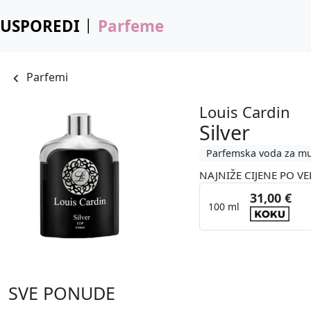
USPOREDI
Parfeme
Parfemi
Louis Cardin
Silver
Parfemska voda za m
NAJNIŽE CIJENE PO VE
31,00 €
100 ml
SVE PONUDE