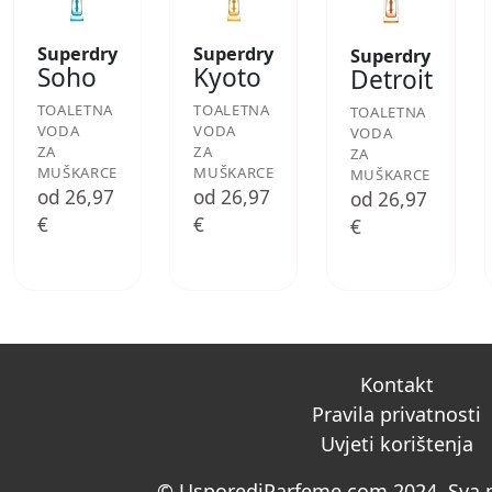
Superdry
Superdry
Superdry
Soho
Kyoto
Detroit
TOALETNA
TOALETNA
TOALETNA
VODA
VODA
VODA
ZA
ZA
ZA
MUŠKARCE
MUŠKARCE
MUŠKARCE
od 26,97
od 26,97
od 26,97
€
€
€
Kontakt
Pravila privatnosti
Uvjeti korištenja
© UsporediParfeme.com 2024. Sva p