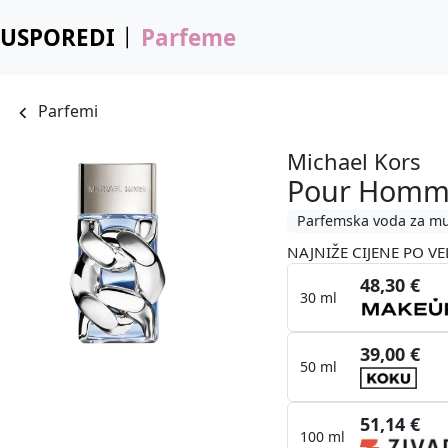
USPOREDI
Parfeme
Parfemi
Michael Kors
Pour Hom
Parfemska voda za m
NAJNIŽE CIJENE PO VE
48,30 €
30 ml
39,00 €
50 ml
51,14 €
100 ml