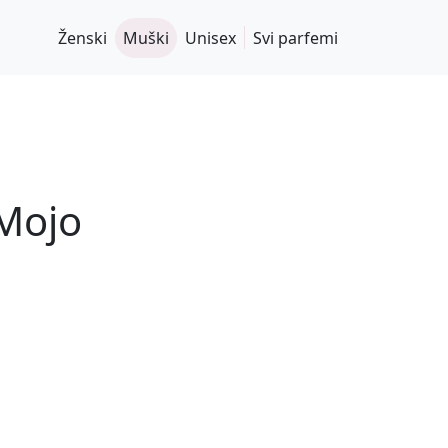
Ženski
Muški
Unisex
Svi parfemi
 Mojo