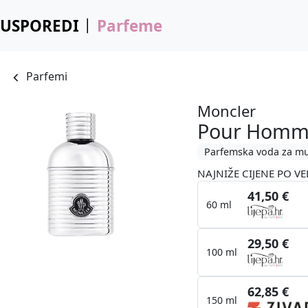
USPOREDI
Parfeme
Parfemi
Moncler
Pour Hom
Parfemska voda za m
NAJNIŽE CIJENE PO VE
41,50 €
60 ml
29,50 €
100 ml
62,85 €
150 ml