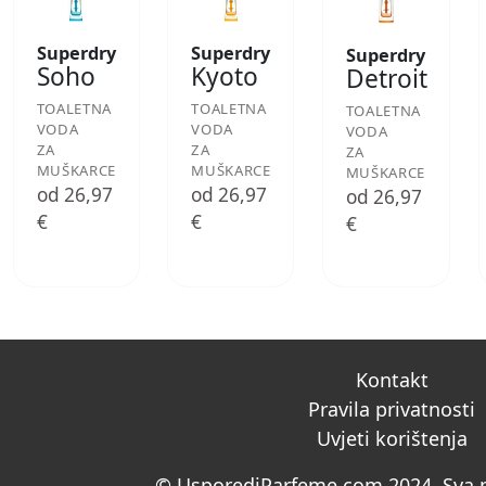
Superdry
Superdry
Superdry
Soho
Kyoto
Detroit
TOALETNA
TOALETNA
TOALETNA
VODA
VODA
VODA
ZA
ZA
ZA
MUŠKARCE
MUŠKARCE
MUŠKARCE
od 26,97
od 26,97
od 26,97
€
€
€
Kontakt
Pravila privatnosti
Uvjeti korištenja
© UsporediParfeme.com 2024. Sva p