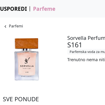
USPOREDI
Parfeme
Parfemi
Sorvella Perfu
S161
Parfemska voda za m
Trenutno nema nit
SVE PONUDE