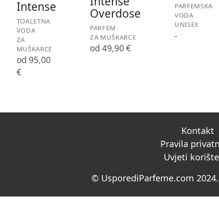
Intense
Intense
PARFEMSKA
Overdose
VODA
TOALETNA
UNISEX
PARFEM
VODA
-
ZA MUŠKARCE
ZA
od 49,90 €
MUŠKARCE
od 95,00
€
Kontakt
Pravila privat
Uvjeti korišt
© UsporediParfeme.com 2024. 