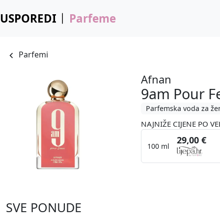
USPOREDI
Parfeme
Parfemi
Afnan
9am Pour 
Parfemska voda za že
NAJNIŽE CIJENE PO VE
29,00 €
100 ml
SVE PONUDE