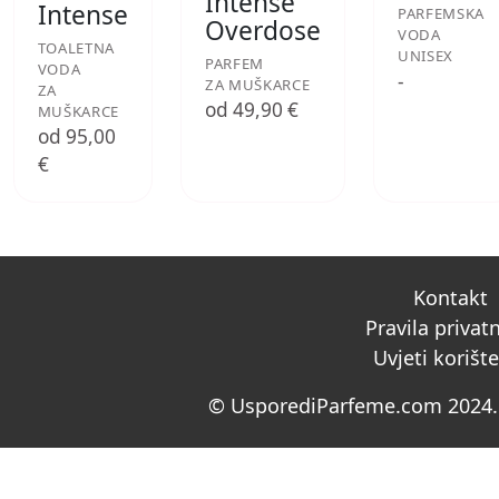
Intense
Intense
PARFEMSKA
Overdose
VODA
TOALETNA
UNISEX
PARFEM
VODA
-
ZA MUŠKARCE
ZA
od 49,90 €
MUŠKARCE
od 95,00
€
Kontakt
Pravila privat
Uvjeti korišt
© UsporediParfeme.com 2024. 