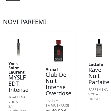
NOVI PARFEMI
Yves
Lattafa
Saint
Rave
Armaf
Laurent
Club De
Nuit
MYSLF
Nuit
Parfaite
EDT
Intense
Intense
PARFEMSKA
Overdose
VODA
TOALETNA
UNISEX
PARFEM
VODA
-
ZA MUŠKARCE
ZA
od 49,90 €