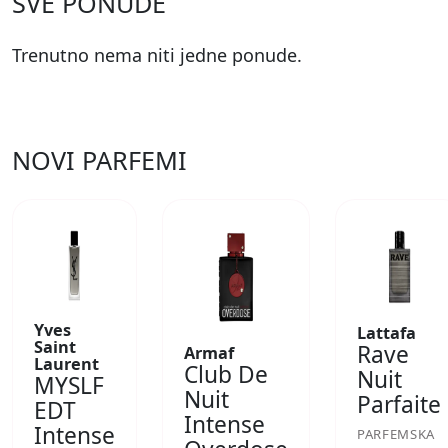
SVE PONUDE
Trenutno nema niti jedne ponude.
NOVI PARFEMI
Yves
Lattafa
Saint
Rave
Armaf
Laurent
Club De
Nuit
MYSLF
Nuit
Parfaite
EDT
Intense
Intense
PARFEMSKA