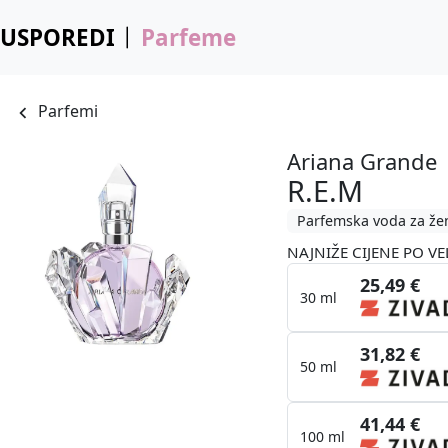
USPOREDI
Parfeme
Parfemi
Ariana Grande
R.E.M
Parfemska voda za že
NAJNIŽE CIJENE PO VE
25,49 €
30 ml
31,82 €
50 ml
41,44 €
100 ml