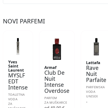
NOVI PARFEMI
Yves
Lattafa
Saint
Rave
Armaf
Laurent
Club De
Nuit
MYSLF
Nuit
Parfaite
EDT
Intense
Intense
PARFEMSKA
Overdose
VODA
TOALETNA
UNISEX
PARFEM
VODA
-
ZA MUŠKARCE
ZA
od 49,90 €